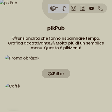
Skip to menu
IT
pikPub
💡Funzionalità che fanno risparmiare tempo.
Grafica accattivante.💰 Molto più di un semplice
menu. Questo è pikMenu!
Filter