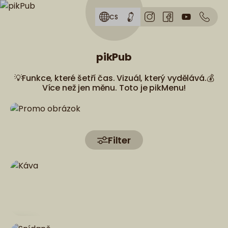
Skip to menu
CS
pikPub
💡Funkce, které šetří čas. Vizuál, který vydělává.💰
Více než jen měnu. Toto je pikMenu!
Filter
Káva