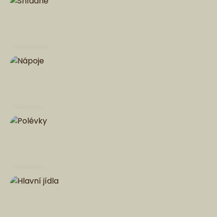
Snídaně
Nápoje
Polévky