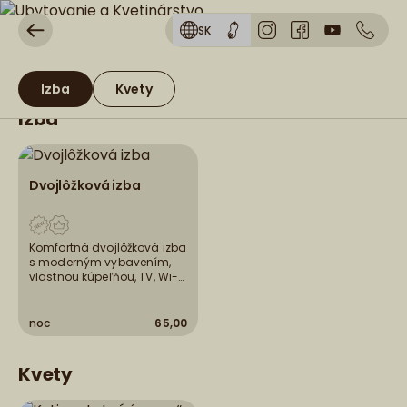
SK
Izba
Kvety
Izba
Dvojlôžková izba
Komfortná dvojlôžková izba
s moderným vybavením,
vlastnou kúpeľňou, TV, Wi-Fi
a výhľadom do záhrady.
Ideálne pre páry alebo
dvojice, ktoré hľadajú pokoj
noc
65,00
a pohodu v príjemnom
prostredí pikPubu.
Kvety