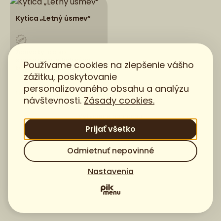
Kytica „Letný úsmev“
Žiarivá kytica so
slnečnicami a fialovými
Používame cookies na zlepšenie vášho
kvetmi, ktorá prinesie do
zážitku, poskytovanie
každej domácnosti energiu,
teplo a dobrú náladu.
personalizovaného obsahu a analýzu
Ideálny darček pre
1 ks
29,90 €
návštevnosti.
Zásady cookies.
potešenie či vyjadrenie
vďaky.
Vytvorené pomocou
Prijať všetko
Odmietnuť nepovinné
Nastavenia