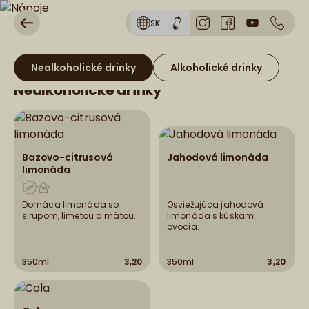
SK
Nealkoholické drinky
Alkoholické drinky
Nealkoholické drinky
Bazovo-citrusová
Jahodová limonáda
limonáda
Domáca limonáda so
Osviežujúca jahodová
sirupom, limetou a mätou.
limonáda s kúskami
ovocia.
350ml
3,20
350ml
3,20