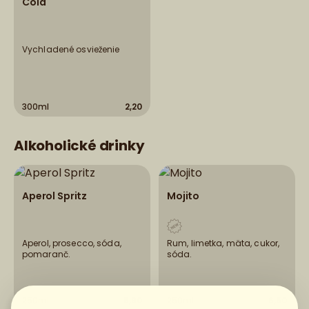
Cola
Vychladené osvieženie
300ml
2,20
Alkoholické drinky
Aperol Spritz
Mojito
Aperol, prosecco, sóda,
Rum, limetka, mäta, cukor,
pomaranč.
sóda.
250ml
5,90
250ml
6,50